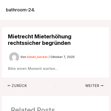
Zum
Inhalt
bathroom-24.
Main
springen
Men
Mietrecht Mieterhöhung
rechtssicher begründen
Von
daniel_becker
/
Oktober 7, 2025
Bitte einen Moment warten…
ZURÜCK
WEITER
Related Posts