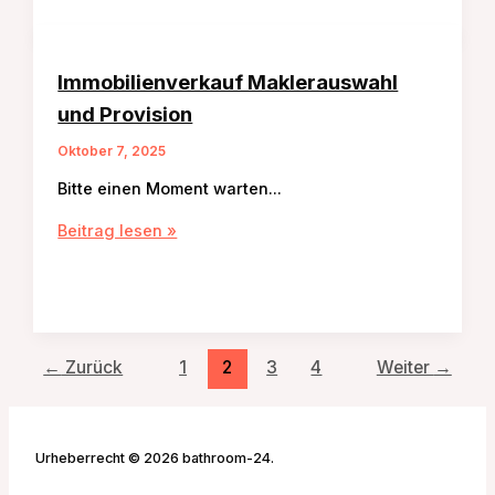
Nebenkosten
Immobilienverkauf Maklerauswahl
und Provision
Oktober 7, 2025
Bitte einen Moment warten…
Immobilienverkauf
Beitrag lesen »
Maklerauswahl
und
Provision
←
Zurück
1
2
3
4
Weiter
→
Urheberrecht © 2026 bathroom-24.