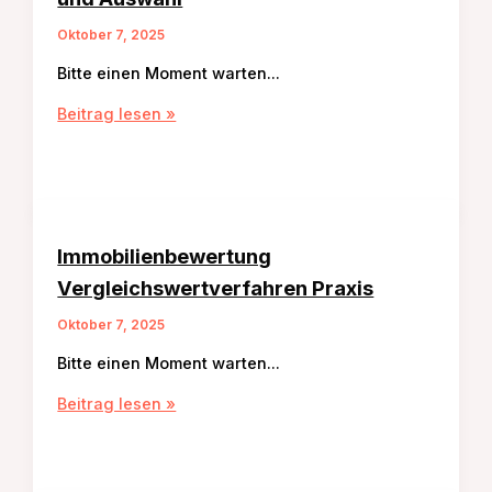
Oktober 7, 2025
Bitte einen Moment warten…
Vermietung
Beitrag lesen »
Mieterbonität
Prüfung
und
Auswahl
Immobilienbewertung
Vergleichswertverfahren Praxis
Oktober 7, 2025
Bitte einen Moment warten…
Immobilienbewertung
Beitrag lesen »
Vergleichswertverfahren
Praxis