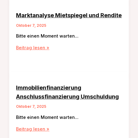
Marktanalyse Mietspiegel und Rendite
Oktober 7, 2025
Bitte einen Moment warten…
Marktanalyse
Beitrag lesen »
Mietspiegel
und
Rendite
Immobilienfinanzierung
Anschlussfinanzierung Umschuldung
Oktober 7, 2025
Bitte einen Moment warten…
Immobilienfinanzierung
Beitrag lesen »
Anschlussfinanzierung