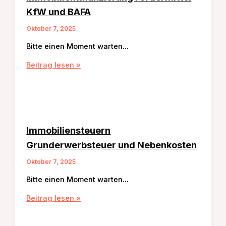
KfW und BAFA
Oktober 7, 2025
Bitte einen Moment warten…
Immobilienfinanzierung
Beitrag lesen »
Fördermittel
KfW
und
BAFA
Immobiliensteuern
Grunderwerbsteuer und Nebenkosten
Oktober 7, 2025
Bitte einen Moment warten…
Immobiliensteuern
Beitrag lesen »
Grunderwerbsteuer
und