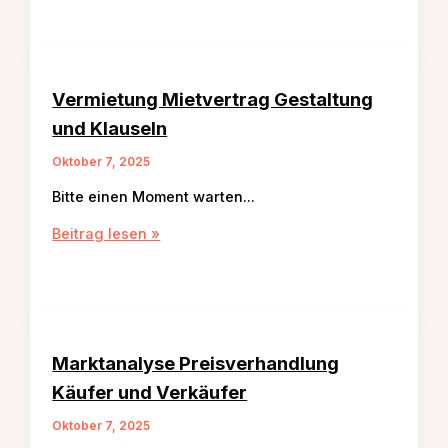
Umschuldung
Vermietung Mietvertrag Gestaltung
und Klauseln
Oktober 7, 2025
Bitte einen Moment warten…
Vermietung
Beitrag lesen »
Mietvertrag
Gestaltung
und
Klauseln
Marktanalyse Preisverhandlung
Käufer und Verkäufer
Oktober 7, 2025