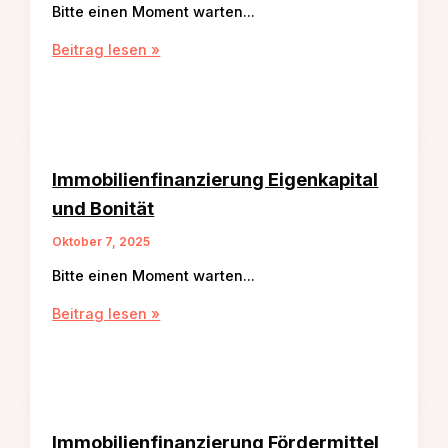
Bitte einen Moment warten…
Marktanalyse
Beitrag lesen »
Preisverhandlung
Käufer
und
Verkäufer
Immobilienfinanzierung Eigenkapital
und Bonität
Oktober 7, 2025
Bitte einen Moment warten…
Immobilienfinanzierung
Beitrag lesen »
Eigenkapital
und
Bonität
Immobilienfinanzierung Fördermittel